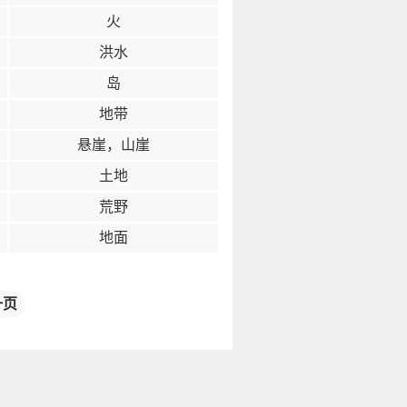
火
洪水
岛
地带
悬崖，山崖
土地
荒野
地面
一页