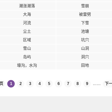
潮涨潮落
雪崩
大海
被雷劈
河流
下雪
尘土
池塘
区域
坑穴
雪山
山洞
岛屿
洞穴
壕沟，水沟
田地
页
1
2
3
4
5
6
7
8
9
……
下