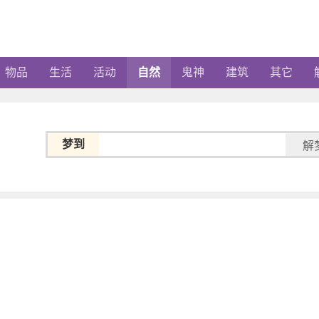
物品
生活
活动
自然
鬼神
建筑
其它
梦到
解