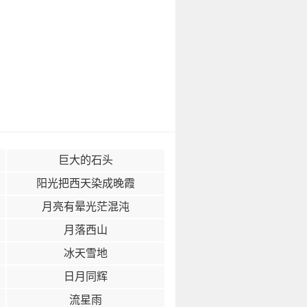
巨大的石头
阳光把西天染成晚霞
月亮有晕光茫混沌
月落西山
冰天雪地
日月同辉
流星雨