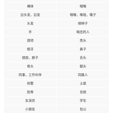
裸体
咽喉
白头发，白发
咽喉，喉咙，嗓子
头发
绑辫子
手
暗恋的人
颈项
秃头
假牙
鼻子
颈部，脖子
舌头
骨头
额头
同事，工作伙伴
同路人
刑警
土匪
肋骨
总统
女演员
学生
小朋友
包公