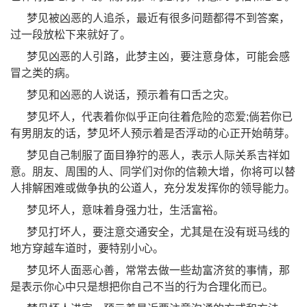
梦见被凶恶的人追杀，最近有很多问题都得不到答案，
过一段放松下来就好了。
梦见凶恶的人引路，此梦主凶，要注意身体，可能会感
冒之类的病。
梦见和凶恶的人说话，预示着有口舌之灾。
梦见坏人，代表着你似乎正向往着危险的恋爱;倘若你已
有男朋友的话，梦见坏人预示着是否浮动的心正开始萌芽。
梦见自己制服了面目狰狞的恶人，表示人际关系吉祥如
意。朋友、周围的人、同学们对你的信赖大增，你将可以替
人排解困难或做争执的公道人，充分发发挥你的领导能力。
梦见坏人，意味着身强力壮，生活富裕。
梦见打坏人，要注意交通安全，尤其是在没有斑马线的
地方穿越车道时，要特别小心。
梦见坏人面恶心善，常常去做一些劫富济贫的事情，那
是表示你心中只是想把你自己不当的行为合理化而已。