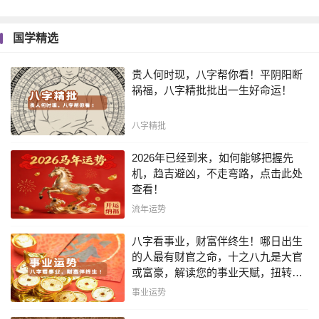
国学精选
贵人何时现，八字帮你看！平阴阳断
祸福，八字精批批出一生好命运！
八字精批
2026年已经到来，如何能够把握先
机，趋吉避凶，不走弯路，点击此处
查看！
流年运势
八字看事业，财富伴终生！哪日出生
的人最有财官之命，十之八九是大官
或富豪，解读您的事业天赋，扭转当
下不利困局！！
事业运势