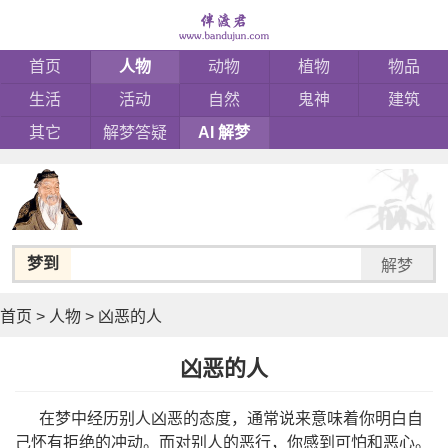
首页
人物
动物
植物
物品
生活
活动
自然
鬼神
建筑
其它
解梦答疑
AI 解梦
梦到
解梦
首页
>
人物
>
凶恶的人
凶恶的人
在梦中经历别人凶恶的态度，通常说来意味着你明白自
己怀有拒绝的冲动。而对别人的恶行，你感到可怕和恶心。