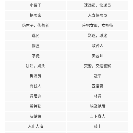
小姨子
速递员，快递员
探险家
人寿保险员
伪君子，伪善者
应招女郎，女招待
选民
影迷，球迷
铜匠
敲钟人
学徒
美容师
姘妇，姘头
交警，交通警察
男演员
冠军
有钱人
匹诺曹
肯尼迪
林肯
希特勒
埃及艳后
灰姑娘
吉卜赛人
人山人海
骑士