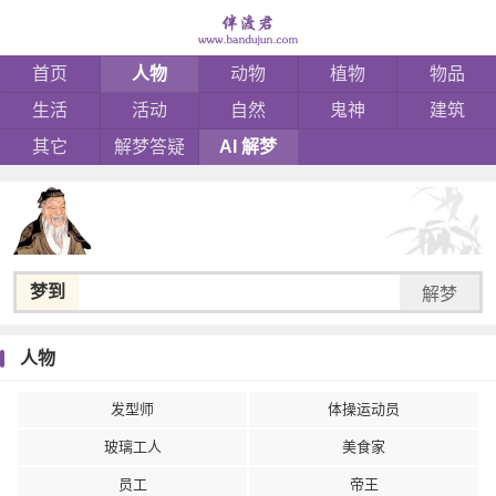
首页
人物
动物
植物
物品
生活
活动
自然
鬼神
建筑
其它
解梦答疑
AI 解梦
梦到
解梦
人物
发型师
体操运动员
玻璃工人
美食家
员工
帝王