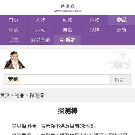
首页
人物
动物
植物
物品
生活
活动
自然
鬼神
建筑
其它
解梦答疑
AI 解梦
梦到
解梦
首页
>
物品
>
探测棒
探测棒
梦见探测棒，表示你不满意目前的环境。