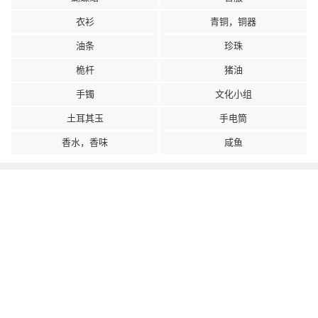
衣衫
青铜，铜器
油条
珍珠
桅杆
猪油
手镯
文化小组
土耳其玉
手电筒
香水，香味
咸鱼