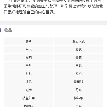
伴渡君提示：梦到关于探测棒是大脑在睡眠过程中对日
常生活经历和情感的加工与整理，科学解读梦境可以帮助我
们更好地理解自己的内心世界。
物品
薯片
貂皮大衣
乌木
皮衣
棉袍
蓑衣
蚕丝
马靴
衬衫
龙袍
披肩
零用钱
短裤
花布
披盔带甲
掉鞋跟
蝴蝶结
官服