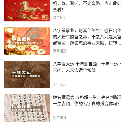
机，趋吉避凶，不走弯路，点击此处
查看！
流年运势
八字看事业，财富伴终生！哪日出生
的人最有财官之命，十之八九是大官
或富豪，解读您的事业天赋，扭转当
下不利困局！！
事业运势
八字看大运 十年测吉凶，十年一运卜
吉凶，未来命运全知晓。
十年大运
姓名藏运势 五格解一生，姓名判断你
一生吉凶，你的名字真的适合你吗？
姓名详批