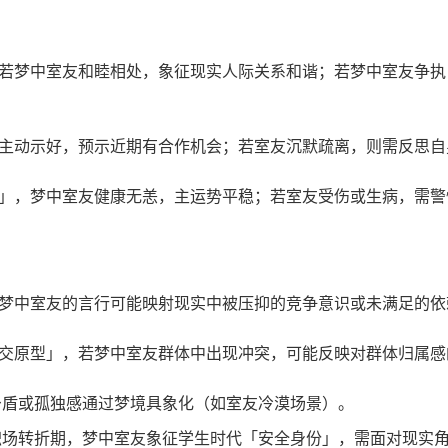
若梦中室友和睦相处，象征现实人际关系和谐；若梦中室友争执
主动示好，预示近期有合作机会；若室友沉默疏离，则需反思自
」，梦中室友健康无恙，主运势平稳；若室友受伤或生病，需警
梦中室友的言行可能映射现实中被压抑的竞争意识或未满足的依
交原型」，若梦中室友群体中出现冲突，可能反映对群体归属感
矛盾或孤独感通过梦境具象化（如室友冷漠场景）。
职场转折期，梦中室友象征学生时代「安全身份」，需面对现实