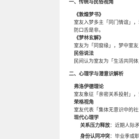
一、传统与民俗视角
《敦煌梦书》
室友入梦多主「同门情谊」，
防口舌是非。
《梦林玄解》
室友为「同窗缘」，梦中室友
民俗说法
民间认为室友为「生活共同体
二、心理学与潜意识解析
弗洛伊德理论
室友象征「亲密关系投射」，
荣格视角
室友代表「集体无意识中的社
现代心理学
关系压力释放
：近期人际
身份认同冲突
：毕业季或