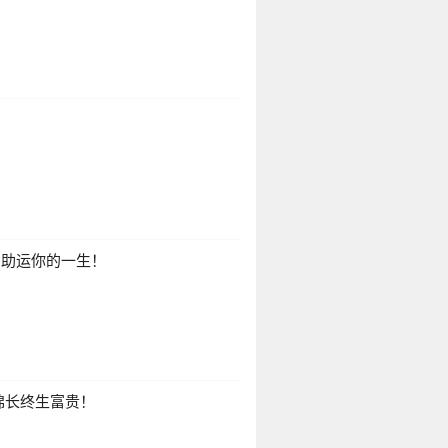
？
，助运你的一生！
绵长终生富贵！