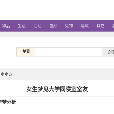
物品
生活
活动
自然
鬼神
建筑
其它
梦到
解
寝室室友
女生梦见大学同寝室室友
解梦分析