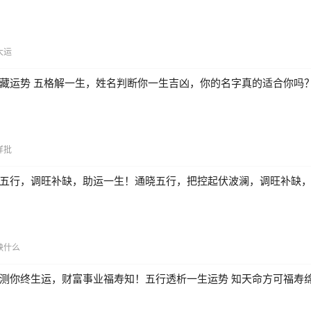
大运
藏运势 五格解一生，姓名判断你一生吉凶，你的名字真的适合你吗
详批
五行，调旺补缺，助运一生！通晓五行，把控起伏波澜，调旺补缺
缺什么
测你终生运，财富事业福寿知！五行透析一生运势 知天命方可福寿