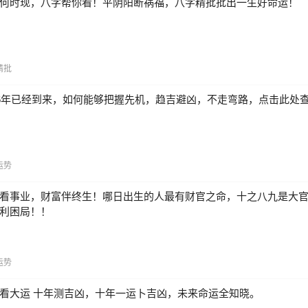
何时现，八字帮你看！平阴阳断祸福，八字精批批出一生好命运！
精批
26年已经到来，如何能够把握先机，趋吉避凶，不走弯路，点击此处
运势
看事业，财富伴终生！哪日出生的人最有财官之命，十之八九是大
利困局！！
运势
看大运 十年测吉凶，十年一运卜吉凶，未来命运全知晓。