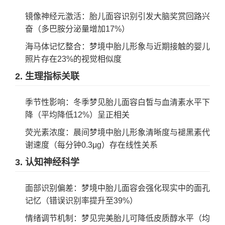
镜像神经元激活：胎儿面容识别引发大脑奖赏回路兴
奋（多巴胺分泌量增加17%）
海马体记忆整合：梦境中胎儿形象与近期接触的婴儿
照片存在23%的视觉相似度
2. 生理指标关联
季节性影响：冬季梦见胎儿面容白皙与血清素水平下
降（平均降低12%）呈正相关
荧光素浓度：晨间梦境中胎儿形象清晰度与褪黑素代
谢速度（每分钟0.3μg）存在线性关系
3. 认知神经科学
面部识别偏差：梦境中胎儿面容会强化现实中的面孔
记忆（错误识别率提升至39%）
情绪调节机制：梦见完美胎儿可降低皮质醇水平（均