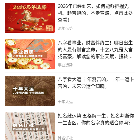
2026年已经到来，如何能够把握先
机，趋吉避凶，不走弯路，点击此处
查看！
流年运势
八字看事业，财富伴终生！哪日出生
的人最有财官之命，十之八九是大官
或富豪，解读您的事业天赋，扭转当
下不利困局！！
事业运势
八字看大运 十年测吉凶，十年一运卜
吉凶，未来命运全知晓。
十年大运
姓名藏运势 五格解一生，姓名判断你
一生吉凶，你的名字真的适合你吗？
姓名详批