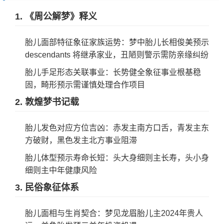
1. 《周公解梦》释义
胎儿面部特征象征家族运势：梦中胎儿长相俊美预示
descendants 将继承家业，丑陋则警示需防亲缘纠纷
胎儿手足形态关联事业：长势健全象征事业根基稳
固，畸形预示需谨慎处理合作项目
2. 敦煌梦书记载
胎儿发色对应方位吉凶：赤发主南方口舌，青发主东
方破财，黑色发主北方事业阻滞
胎儿体型预示寿命长短：头大身细则主长寿，头小身
细则主中年健康风险
3. 民俗象征体系
胎儿面相与生肖契合：梦见龙眉胎儿主2024年贵人