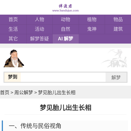
首页
人物
动物
植物
物品
生活
活动
自然
鬼神
建筑
其它
解梦答疑
AI 解梦
梦到
解梦
首页
>
周公解梦
>
梦见胎儿出生长相
梦见胎儿出生长相
一、传统与民俗视角