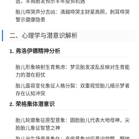
运，羊角胎发预示羊年投资机遇
胎儿啼哭声分吉凶：清越啼哭主财星高照，刺耳啼哭
警示健康隐患
二、心理学与潜意识解析
1. 弗洛伊德精神分析
胎儿形象映射生育焦虑：梦见胎发凌乱反映对生育能
力的潜在担忧
胎儿面容变化象征人格分裂：双重视觉胎儿暗示梦者
存在认知冲突
2. 荣格集体潜意识
胎儿轮廓象征原型意象：圆脸胎儿代表大地母神，尖
脸胎儿象征智慧之神
胎儿出生场景具象化：产房意象对应意识觉醒，野地