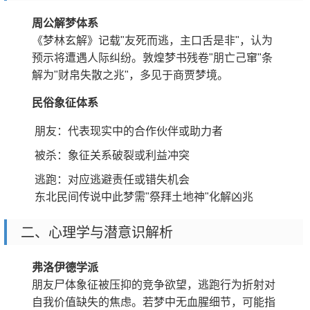
周公解梦体系
《梦林玄解》记载"友死而逃，主口舌是非"，认为
预示将遭遇人际纠纷。敦煌梦书残卷"朋亡己窜"条
解为"财帛失散之兆"，多见于商贾梦境。
民俗象征体系
朋友：代表现实中的合作伙伴或助力者
被杀：象征关系破裂或利益冲突
逃跑：对应逃避责任或错失机会
东北民间传说中此梦需"祭拜土地神"化解凶兆
二、心理学与潜意识解析
弗洛伊德学派
朋友尸体象征被压抑的竞争欲望，逃跑行为折射对
自我价值缺失的焦虑。若梦中无血腥细节，可能指