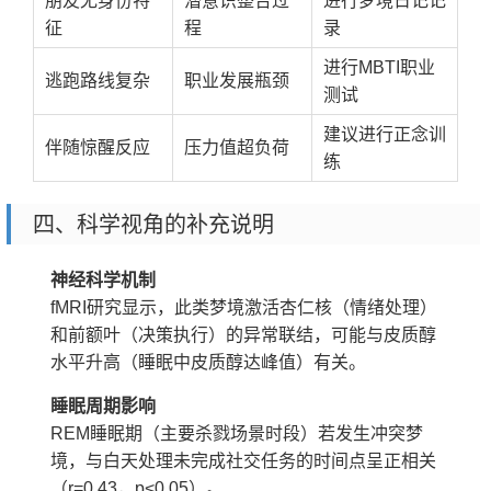
朋友无身份特
潜意识整合过
进行梦境日记记
征
程
录
进行MBTI职业
逃跑路线复杂
职业发展瓶颈
测试
建议进行正念训
伴随惊醒反应
压力值超负荷
练
四、科学视角的补充说明
神经科学机制
fMRI研究显示，此类梦境激活杏仁核（情绪处理）
和前额叶（决策执行）的异常联结，可能与皮质醇
水平升高（睡眠中皮质醇达峰值）有关。
睡眠周期影响
REM睡眠期（主要杀戮场景时段）若发生冲突梦
境，与白天处理未完成社交任务的时间点呈正相关
（r=0.43，p<0.05）。