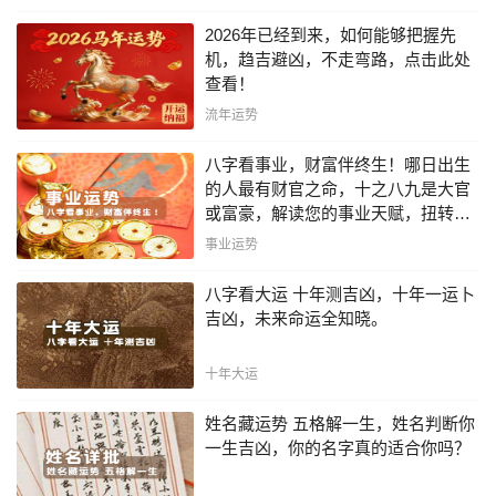
2026年已经到来，如何能够把握先
机，趋吉避凶，不走弯路，点击此处
查看！
流年运势
八字看事业，财富伴终生！哪日出生
的人最有财官之命，十之八九是大官
或富豪，解读您的事业天赋，扭转当
下不利困局！！
事业运势
八字看大运 十年测吉凶，十年一运卜
吉凶，未来命运全知晓。
十年大运
姓名藏运势 五格解一生，姓名判断你
一生吉凶，你的名字真的适合你吗？