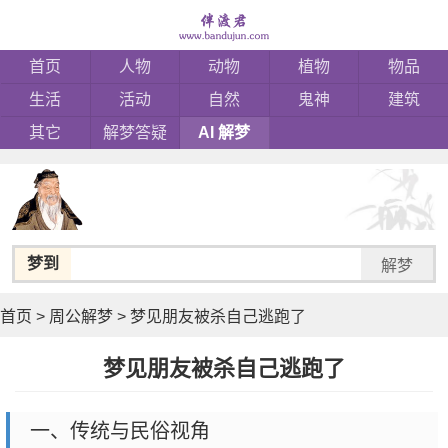
首页
人物
动物
植物
物品
生活
活动
自然
鬼神
建筑
其它
解梦答疑
AI 解梦
梦到
解梦
首页
>
周公解梦
>
梦见朋友被杀自己逃跑了
梦见朋友被杀自己逃跑了
一、传统与民俗视角