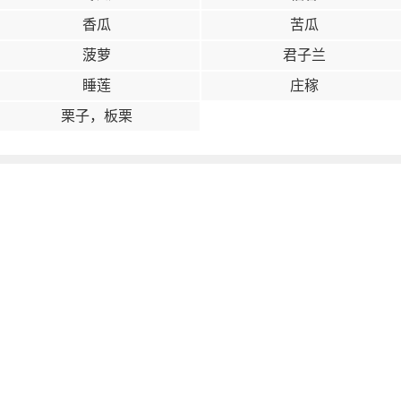
香瓜
苦瓜
菠萝
君子兰
睡莲
庄稼
栗子，板栗