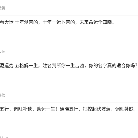
运势
看大运 十年测吉凶，十年一运卜吉凶，未来命运全知晓。
大运
藏运势 五格解一生，姓名判断你一生吉凶，你的名字真的适合你吗
详批
五行，调旺补缺，助运一生！通晓五行，把控起伏波澜，调旺补缺