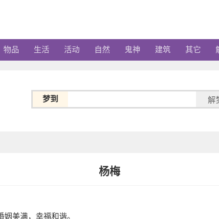
物品
生活
活动
自然
鬼神
建筑
其它
梦到
解
杨梅
婚姻美满，幸福和谐。