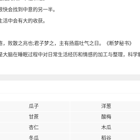
很快会找到中意的另一半。
生活中会有大的收获。
疮，败散之兆也;君子梦之，主有扬眉吐气之日。《断梦秘书》
是大脑在睡眠过程中对日常生活经历和情感的加工与整理，科学
瓜子
洋葱
甘蔗
酸梅
杏仁
木瓜
冬瓜
稻谷