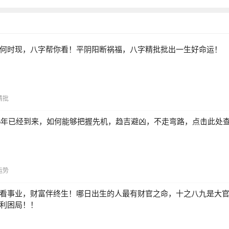
何时现，八字帮你看！平阴阳断祸福，八字精批批出一生好命运！
精批
26年已经到来，如何能够把握先机，趋吉避凶，不走弯路，点击此处
运势
看事业，财富伴终生！哪日出生的人最有财官之命，十之八九是大
利困局！！