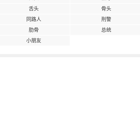
舌头
骨头
同路人
刑警
肋骨
总统
小朋友