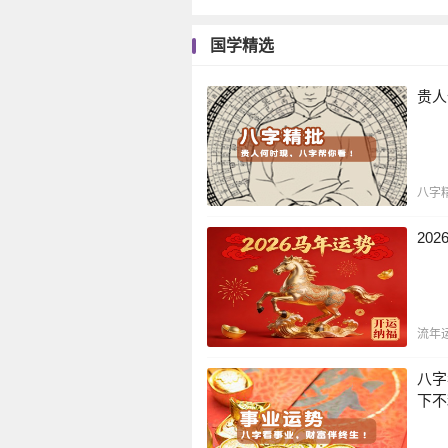
国学精选
贵人
八字
20
流年
八字
下不