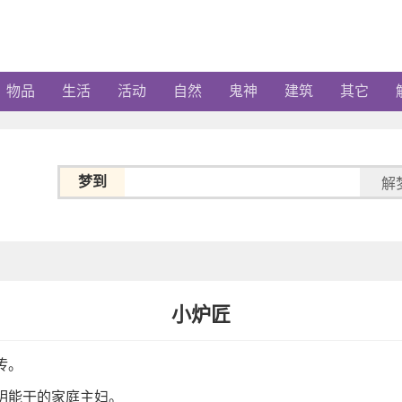
物品
生活
活动
自然
鬼神
建筑
其它
梦到
解
小炉匠
传。
明能干的家庭主妇。