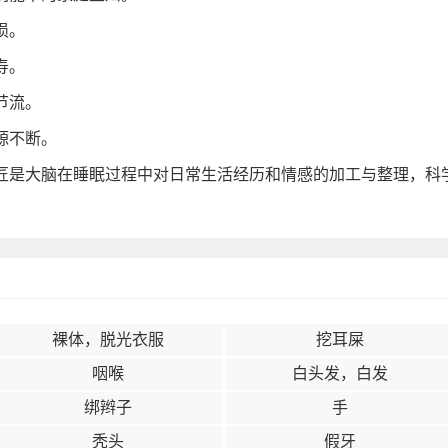
损。
寿。
节流。
源不断。
匠是大脑在睡眠过程中对日常生活经历和情感的加工与整理，科
裸体，脱光衣服
挖耳屎
咽喉
白头发，白发
绑辫子
手
秃头
假牙