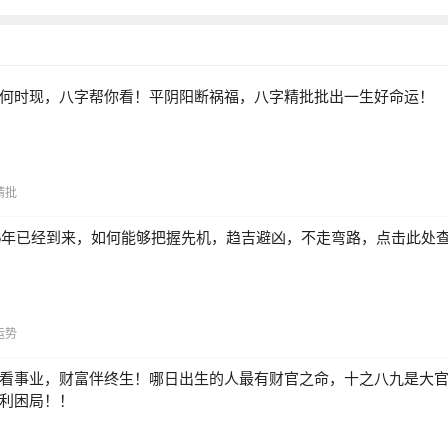
何时现，八字帮你看！平阴阳断祸福，八字精批批出一生好命运！
精批
26年已经到来，如何能够把握先机，趋吉避凶，不走弯路，点击此处
运势
看事业，财富伴终生！哪日出生的人最有财官之命，十之八九是大
利困局！！