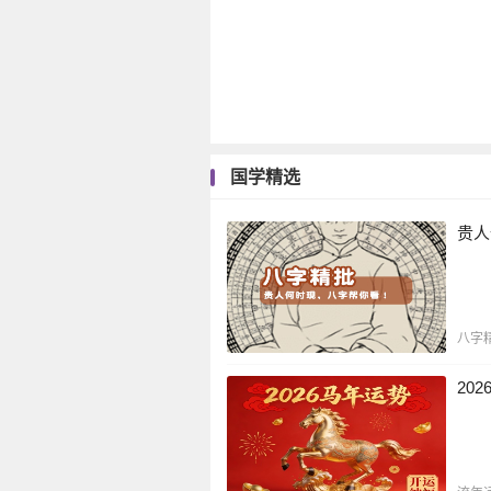
国学精选
贵人
八字
20