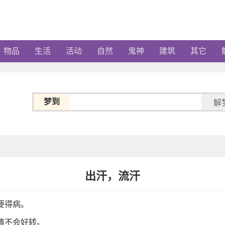
物品
生活
活动
自然
鬼神
建筑
其它
梦到
解
出汗，流汗
要得病。
情不会好转。