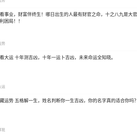
运势
看事业，财富伴终生！哪日出生的人最有财官之命，十之八九是大
利困局！！
运势
看大运 十年测吉凶，十年一运卜吉凶，未来命运全知晓。
大运
藏运势 五格解一生，姓名判断你一生吉凶，你的名字真的适合你吗
详批