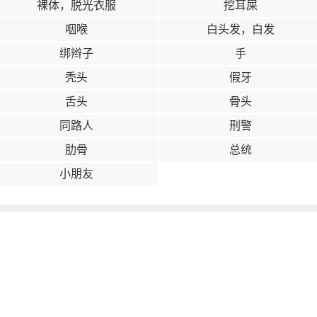
裸体，脱光衣服
挖耳屎
咽喉
白头发，白发
绑辫子
手
秃头
假牙
舌头
骨头
同路人
刑警
肋骨
总统
小朋友