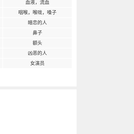
血液，流血
咽喉，喉咙，嗓子
暗恋的人
鼻子
额头
凶恶的人
女演员