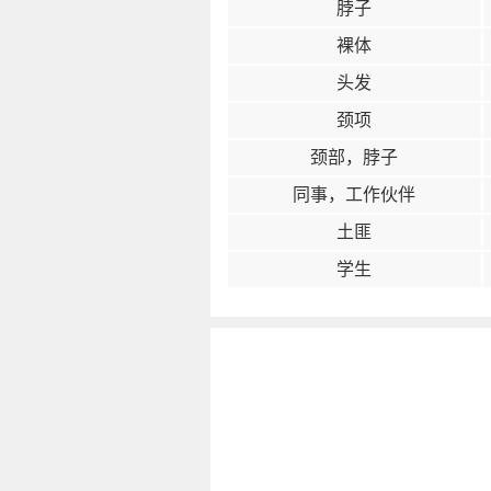
脖子
裸体
头发
颈项
颈部，脖子
同事，工作伙伴
土匪
学生