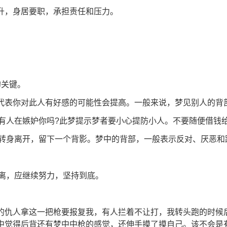
升，身居要职，承担责任和压力。
的关键。
代表你对此人有好感的可能性会提高。一般来说，梦见别人的背
。有人在嫉妒你吗?此梦提示梦者要小心提防小人。不要随便借钱
，会转身离开，留下一个背影。梦中的背部，一般表示反对、厌恶和
距离，应继续努力，坚持到底。
的仇人拿这一把枪要报复我，有人拦着不让打，我转头跑的时候
中觉得后背还有梦中中枪的感觉，还伸手摸了摸自己。该不会是