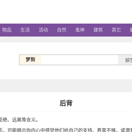
物品
生活
活动
自然
鬼神
建筑
其它
梦到
解
后背
拒绝、远离等含义。
影，可能暗示你内心中感觉他们给自己的支持、养育不够，或潜