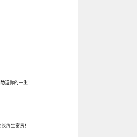
？
，助运你的一生！
绵长终生富贵！