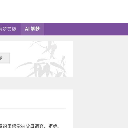
解梦答疑
AI 解梦
梦
意识里感觉被父母遗弃、拒绝。