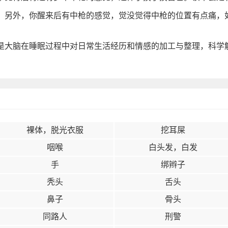
，另外，你醒来后有中枪的感觉，觉没觉得中枪的位置有点痛，
。
是大脑在睡眠过程中对日常生活经历和情感的加工与整理，科学
裸体，脱光衣服
挖耳屎
咽喉
白头发，白发
手
绑辫子
秃头
舌头
鼻子
骨头
同路人
刑警