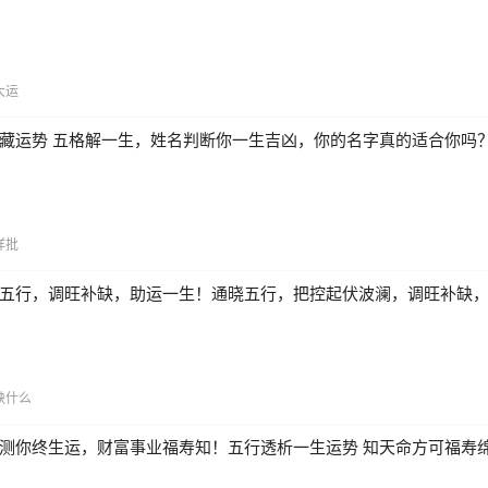
大运
藏运势 五格解一生，姓名判断你一生吉凶，你的名字真的适合你吗
详批
五行，调旺补缺，助运一生！通晓五行，把控起伏波澜，调旺补缺
缺什么
测你终生运，财富事业福寿知！五行透析一生运势 知天命方可福寿