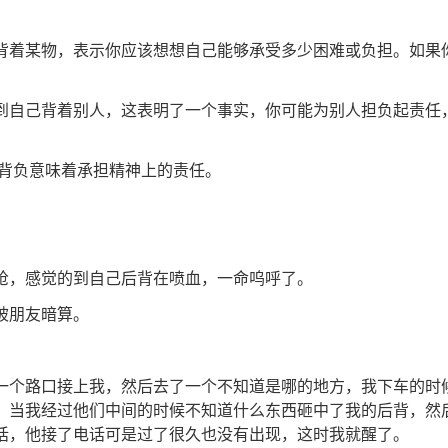
背着某物，表示你应该想想自己能够承受多少困难或负担。如果
到自己背着别人，这表明了一个事实，你可能为别人担负起责任
的背负意味着承担精神上的责任。
枪，感觉的到自己后背在喷血，一命呜呼了。
被朋友暗算。
一个路口接上我，然后去了一个不知道是哪的地方，我下车的时
，当我经过他们中间的时候不知道什么东西砸中了我的后背，然
话，他接了电话可是过了很久也没有出现，这时我就醒了。