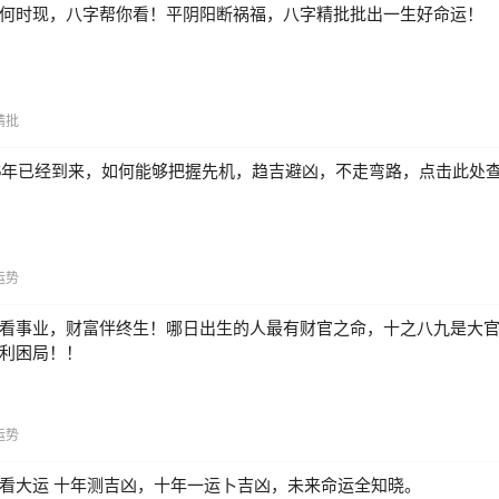
何时现，八字帮你看！平阴阳断祸福，八字精批批出一生好命运！
精批
26年已经到来，如何能够把握先机，趋吉避凶，不走弯路，点击此处
运势
看事业，财富伴终生！哪日出生的人最有财官之命，十之八九是大
利困局！！
运势
看大运 十年测吉凶，十年一运卜吉凶，未来命运全知晓。