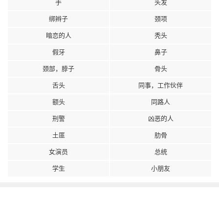
手
头发
绑辫子
颈项
暗恋的人
秃头
假牙
鼻子
颈部，脖子
骨头
舌头
同事，工作伙伴
额头
同路人
刑警
凶恶的人
土匪
肋骨
女演员
总统
学生
小朋友