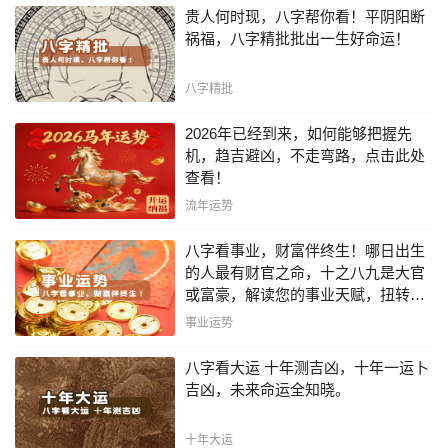
贵人何时现，八字帮你看！平阴阳断
祸福，八字精批批出一生好命运！
八字精批
2026年已经到来，如何能够把握先
机，趋吉避凶，不走弯路，点击此处
查看！
流年运势
八字看事业，财富伴终生！哪日出生
的人最有财官之命，十之八九是大官
或富豪，解读您的事业天赋，扭转当
下不利困局！！
事业运势
八字看大运 十年测吉凶，十年一运卜
吉凶，未来命运全知晓。
十年大运