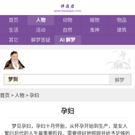
首页
人物
动物
植物
物品
生活
活动
自然
鬼神
建筑
其它
解梦答疑
AI 解梦
梦到
解梦
首页
>
人物
>
孕妇
孕妇
梦见孕妇，孕妇十月怀胎，从怀孕开始到生产，是女人
繁衍后代的人生最重要阶段，需要很好地照顾并给予足够的