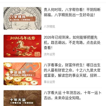
贵人何时现，八字帮你看！平阴阳断
祸福，八字精批批出一生好命运！
八字精批
2026年已经到来，如何能够把握先
机，趋吉避凶，不走弯路，点击此处
查看！
流年运势
八字看事业，财富伴终生！哪日出生
的人最有财官之命，十之八九是大官
或富豪，解读您的事业天赋，扭转当
下不利困局！！
事业运势
八字看大运 十年测吉凶，十年一运卜
吉凶，未来命运全知晓。