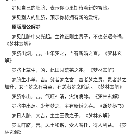
梦见自己的肚脐，表示你心里期待着新的冒险。
梦见别人的肚脐，预示你将拥有新的爱情。
原版周公解梦
梦见肚脐中火光起。主德正则生贵子，不德必遭奇祸。
《梦林玄解》
梦脐出烟，吉。少年梦之，当有新婚之喜。《梦林玄
解》
梦脐上草生，凶，此田园荒芜之兆。《梦林玄解》
梦脐生小羊，吉。贫者梦之富，富者梦之贵，贵者梦之
加升，女子梦之有喜至，有恙者梦之除病。《梦林玄解》
梦脐水出，吉。气旺神清，灾消病除。《梦林玄解》
梦脐中出烟。少年梦之，主有新婚之喜。《断梦秘书》
梦日人脐，大吉，主生王侯之子。《梦林玄解》
梦虱叮脐，吉。风土和谐，受人嘱托，得人利益。《梦
林玄解》