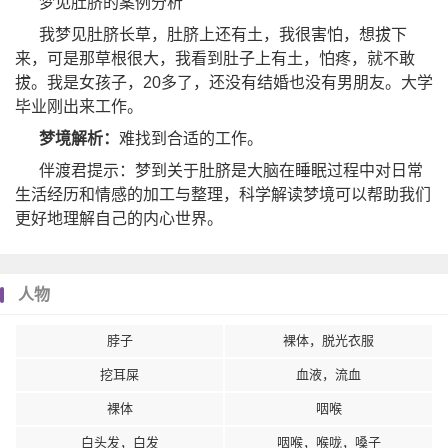
梦见肚脐的案例分析
我梦见肚脐长草，肚脐上还有土，我很害怕，想拔下
来，可是那草根很大，我看到肚子上有土，怕疼，就不敢
拔。我是女孩子，20多了，还没有结婚也没有男朋友。大学
毕业刚出来工作。
梦境解析：
难找到合适的工作。
伴渡君提示：梦到关于肚脐是大脑在睡眠过程中对日常
生活经历和情感的加工与整理，科学解读梦境可以帮助我们
更好地理解自己的内心世界。
人物
脖子
裸体，脱光衣服
挖耳屎
血液，流血
裸体
咽喉
白头发，白发
咽喉，喉咙，嗓子