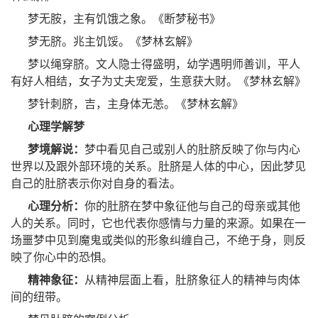
梦无胺，主有饥饿之象。《断梦秘书》
梦无脐。兆主饥馁。《梦林玄解》
梦以绳穿脐。文人隐士得盛明，幼学遇明师善训，平人
有好人相结，女子为丈夫宠爱，生意获大财。《梦林玄解》
梦针刺脐，吉，主身体无恙。《梦林玄解》
心理学解梦
梦境解说：
梦中看见自己或别人的肚脐反映了你与内心
世界以及跟外部环境的关系。肚脐是人体的中心，因此梦见
自己的肚脐表示你对自身的看法。
心理分析：
你的肚脐在梦中象征他与自己的母亲或其他
人的关系。同时，它也代表你感情与力量的来源。如果在一
场噩梦中见到魔鬼或类似的形象纠缠自己，不绝于身，则反
映了你心中的恐惧。
精神象征：
从精神层面上看，肚脐象征人的精神与肉体
间的纽带。