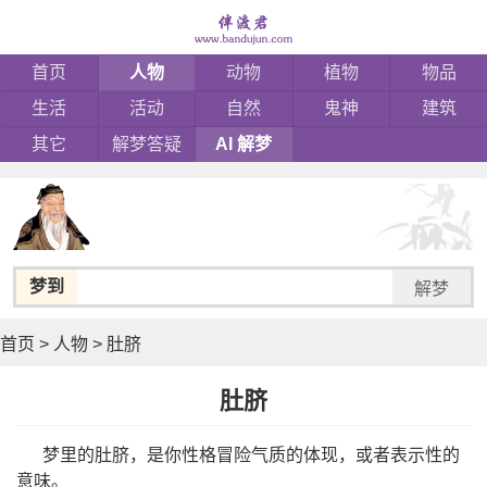
首页
人物
动物
植物
物品
生活
活动
自然
鬼神
建筑
其它
解梦答疑
AI 解梦
梦到
解梦
首页
>
人物
>
肚脐
肚脐
梦里的肚脐，是你性格冒险气质的体现，或者表示性的
意味。