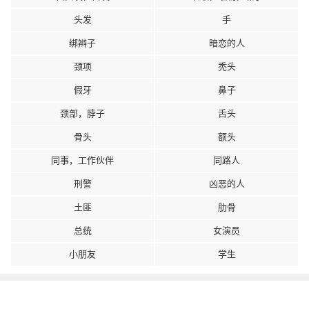
头发
手
绑辫子
暗恋的人
颈项
秃头
假牙
鼻子
颈部，脖子
舌头
骨头
额头
同事，工作伙伴
同路人
刑警
凶恶的人
土匪
肋骨
总统
女演员
小朋友
学生