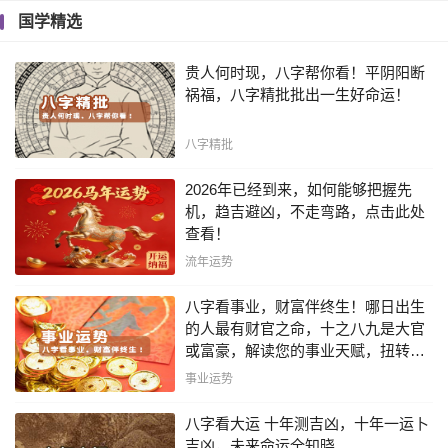
国学精选
贵人何时现，八字帮你看！平阴阳断
祸福，八字精批批出一生好命运！
八字精批
2026年已经到来，如何能够把握先
机，趋吉避凶，不走弯路，点击此处
查看！
流年运势
八字看事业，财富伴终生！哪日出生
的人最有财官之命，十之八九是大官
或富豪，解读您的事业天赋，扭转当
下不利困局！！
事业运势
八字看大运 十年测吉凶，十年一运卜
吉凶，未来命运全知晓。