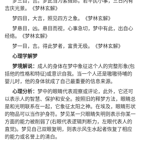
梦三目，吉。梦此当为紫微郎。若平民小事，三日内有
吉庆光景。《梦林玄解》
梦四目，大吉，照见四方之象。《梦林玄解》
梦悬目，凶。悬目而视，心事急切，梦中有此，出自心
经络。《梦林玄解》
梦一目，吉。得此梦者，富贵无极。《梦林玄解》
心理学解梦
梦境解说：
成人的身体在梦中象征这个人的完整形象(包
括他的性格和特征)或意识自我。当一个人还是嗷嗷待哺的
婴儿时，他的身体就成了自己最重要的信息来源。
心理分析：
梦中的眼睛代表观察或评论，此外，它还可
以表示人的智慧、保护和安全。按照旧的释梦方法，眼睛总
是和光明联系在一起，它象征太阳之神。在埃及，眼睛形状
的物品可以当作护身符。梦见某一只眼睛失明则表示你某一
方面的能力被削弱了(右眼代表逻辑判断力，左眼代表人的
直觉)。梦见自己双眼复明，则表示风生水起者恢复了相应
的能力或名誉上的清白。