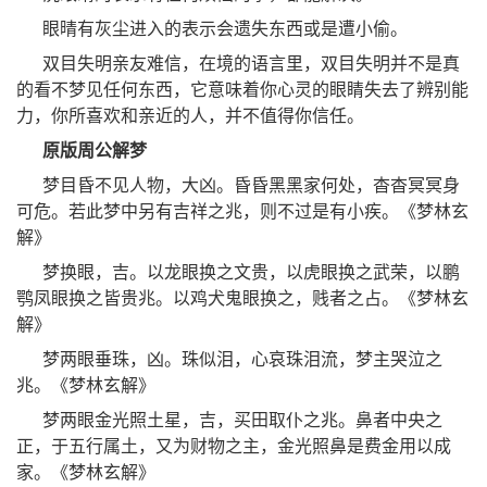
眼晴有灰尘进入的表示会遗失东西或是遭小偷。
双目失明亲友难信，在境的语言里，双目失明并不是真
的看不梦见任何东西，它意味着你心灵的眼睛失去了辨别能
力，你所喜欢和亲近的人，并不值得你信任。
原版周公解梦
梦目昏不见人物，大凶。昏昏黑黑家何处，杳杳冥冥身
可危。若此梦中另有吉祥之兆，则不过是有小疾。《梦林玄
解》
梦换眼，吉。以龙眼换之文贵，以虎眼换之武荣，以鹏
鹗凤眼换之皆贵兆。以鸡犬鬼眼换之，贱者之占。《梦林玄
解》
梦两眼垂珠，凶。珠似泪，心哀珠泪流，梦主哭泣之
兆。《梦林玄解》
梦两眼金光照土星，吉，买田取仆之兆。鼻者中央之
正，于五行属土，又为财物之主，金光照鼻是费金用以成
家。《梦林玄解》