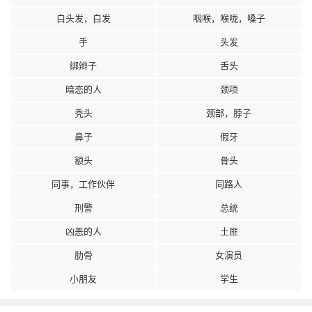
白头发，白发
咽喉，喉咙，嗓子
手
头发
绑辫子
舌头
暗恋的人
颈项
秃头
颈部，脖子
鼻子
假牙
额头
骨头
同事，工作伙伴
同路人
刑警
总统
凶恶的人
土匪
肋骨
女演员
小朋友
学生