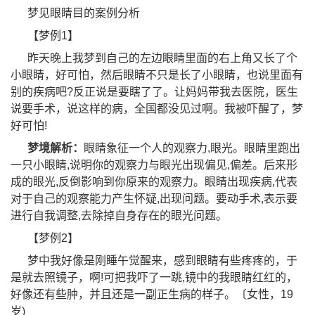
梦见眼睛目的案例分析
【梦例1】
昨天晚上我梦到自己的左边眼睛里面的右上角又长了个
小眼睛，好可怕，然后眼睛不只是长了小眼睛，也说里面有
别的疾病吧?反正说是要瞎了了。让妈妈带我去医院，医生
说要手术，说这样的病，全国都没见过啊。我被吓醒了，梦
好可怕!
梦境解析：
眼睛象征一个人的观察力,眼光。眼睛里跑出
一只小眼睛,说明你的观察力与眼光出现偏见,偏差。后来形
成的眼光,反倒影响到你原来的观察力。眼睛出现疾病,代表
对于自己的观察能力产生怀疑,出现问题。要动手术,表示要
进行自我调整,去除掉自身存在的眼光问题。
【梦例2】
梦中我好像是刚睡午觉醒来，感到眼睛有些疼疼的，于
是就去照镜子，啊!可把我吓了一跳,镜中的我眼睛红红的，
好像还有些肿，并且还是一副正生病的样子。〔女性，19
岁)