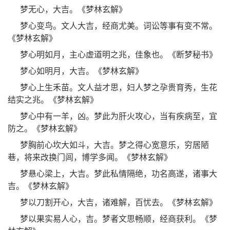
梦无心，大吉。《梦林玄解》
梦心变鸟。文人大吉，经商尤美。词讼等事有变不常。
《梦林玄解》
梦心明如月，主心虚道明之兆，佳象也。《断梦秘书》
梦心如明月，大吉。《梦林玄解》
梦心上生禾苗。文人益才思，妇人梦之孕贵育秀，生花
结实之兆。《梦林玄解》
梦心中有一羊，凶。梦此为肝火攻心，当有疾病至，宜
防之。《梦林玄解》
梦胸前心坎大如斗，大吉。梦之得心宽意乐，穷居陋
巷，将来改换门闾，博学多闻。《梦林玄解》
梦悬心梁上，大吉。梦此私情隔绝，功名高遂，诸事大
吉。《梦林玄解》
梦以刀割开心，大吉，诸难解，百忧去。《梦林玄解》
梦以果实易人心，吉。梦者文思畅顺，经商获利。《梦