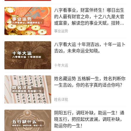
八字看事业，财富伴终生！哪日出生
的人最有财官之命，十之八九是大官
或富豪，解读您的事业天赋，扭转当
下不利困局！！
事业运势
八字看大运 十年测吉凶，十年一运卜
吉凶，未来命运全知晓。
十年大运
姓名藏运势 五格解一生，姓名判断你
一生吉凶，你的名字真的适合你吗？
姓名详批
阴阳五行，调旺补缺，助运一生！通
晓五行，把控起伏波澜，调旺补缺，
助运你的一生！