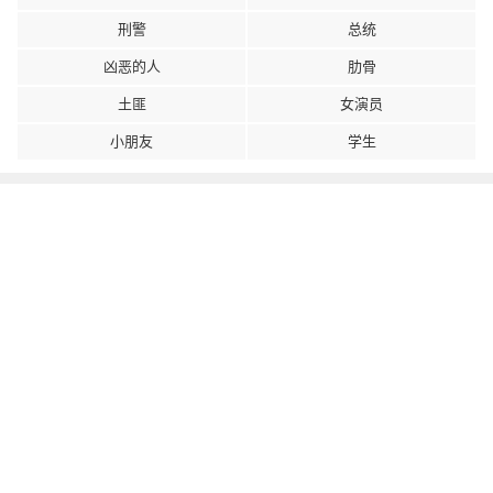
刑警
总统
凶恶的人
肋骨
土匪
女演员
小朋友
学生