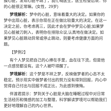
摸心脏，发现心脏不跳了，我忙喊医生，医生检查后说：你
的心脏很正常嘛。(女性，29岁)
梦境解析：
梦中的心脏，意味着重大的决定。如果你的
梦中出现心脏，表示你现在正在做比较重大的决定。在这一
决定之前，你考虑再三，因此才会在梦中梦见心脏;如果梦
见心脏被刀刺入，表明你在排除众议,认真地在做决定。如
果梦见心脏跳动异常或停止跳动，则要考虑健康方面的问
题。
【梦例2】
有个人梦见把自己的心捧在手里，血在往下流，但是他
一点感觉都没有。这个人被吓得醒了。
梦境解析：
这个梦是不祥之梦，反映做梦者的心态不太
稳定。预示现实中做梦者付出的努力没有得到回报，内心中
觉得自己付出与回报不成正比，为此感到懊悔。
伴渡君提示：梦到关于心脏是大脑在睡眠过程中对日常
生活经历和情感的加工与整理，科学解读梦境可以帮助我们
更好地理解自己的内心世界。