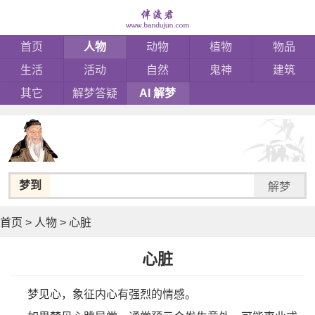
首页
人物
动物
植物
物品
生活
活动
自然
鬼神
建筑
其它
解梦答疑
AI 解梦
梦到
解梦
首页
>
人物
>
心脏
心脏
梦见心，象征内心有强烈的情感。