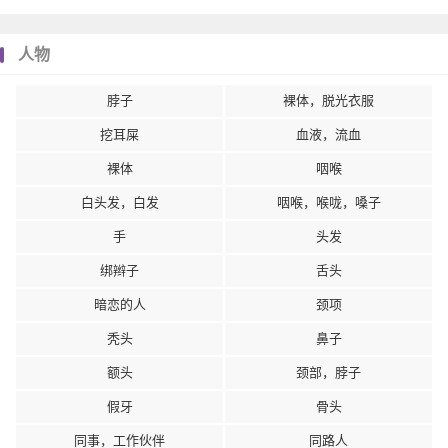
人物
脖子
裸体，脱光衣服
挖耳屎
血液，流血
裸体
咽喉
白头发，白发
咽喉，喉咙，嗓子
手
头发
绑辫子
舌头
暗恋的人
颈项
秃头
鼻子
额头
颈部，脖子
假牙
骨头
同事，工作伙伴
同路人